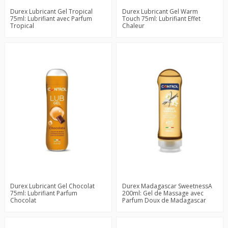
Durex Lubricant Gel Tropical
Durex Lubricant Gel Warm
75ml: Lubrifiant avec Parfum
Touch 75ml: Lubrifiant Effet
Tropical
Chaleur
Durex Lubricant Gel Chocolat
Durex Madagascar SweetnessA
75ml: Lubrifiant Parfum
200ml: Gel de Massage avec
Chocolat
Parfum Doux de Madagascar