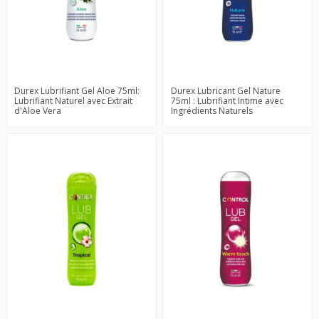
Durex Lubrifiant Gel Aloe 75ml:
Durex Lubricant Gel Nature
Lubrifiant Naturel avec Extrait
75ml : Lubrifiant Intime avec
d'Aloe Vera
Ingrédients Naturels