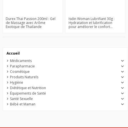
Durex Thai Passion 200ml : Gel
Isdin Woman Lubrifiant 30g :
de Massage avec Arôme
Hydratation et lubrification
Exotique de Thaïlande
pour améliorer le confort...
Accueil
Médicaments
Parapharmacie
Cosmétique
Produits Naturels
Hygiène
Diététique et Nutrition
Équipements de Santé
Santé Sexuelle
Bébé et Maman