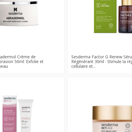
adermol Crème de
Sesderma Factor G Renew Sér
asion 50ml: Exfolie et
Régénérant 30ml : Stimule la ré
 peau
cellulaire et...