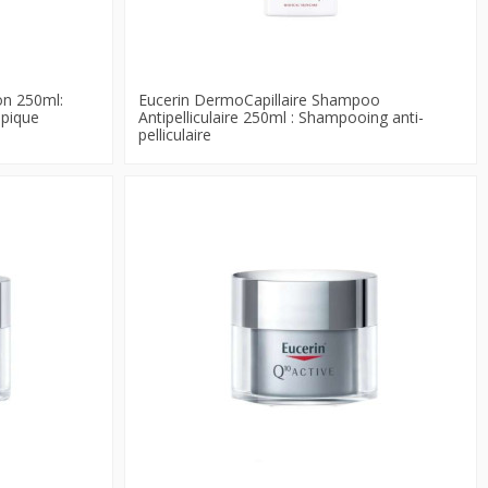
on 250ml:
Eucerin DermoCapillaire Shampoo
opique
Antipelliculaire 250ml : Shampooing anti-
pelliculaire