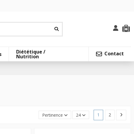
Diététique /
Contact
s
Nutrition
1
2
Pertinence
24