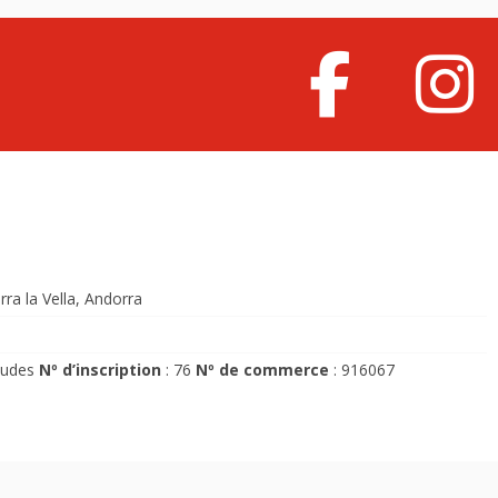
rra la Vella, Andorra
ludes
Nº d’inscription
: 76
Nº de commerce
: 916067