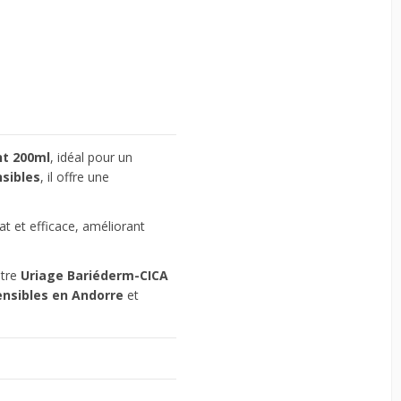
nt 200ml
, idéal pour un
sibles
, il offre une
cat et efficace, améliorant
otre
Uriage Bariéderm-CICA
ensibles
en Andorre
et