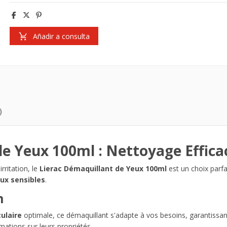
Añadir a consulta
)
de Yeux 100ml : Nettoyage Effica
rritation, le
Lierac Démaquillant de Yeux 100ml
est un choix parfa
ux sensibles
.
n
ulaire
optimale, ce démaquillant s'adapte à vos besoins, garantissan
rmations sur leurs propriétés.