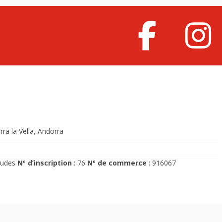
rra la Vella, Andorra
ludes
Nº d’inscription
: 76
Nº de commerce
: 916067