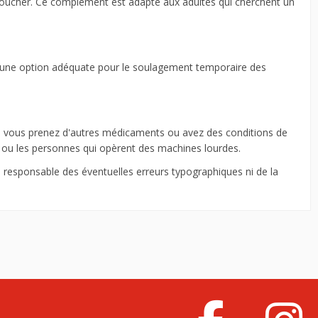
oucher. Ce complément est adapté aux adultes qui cherchent un
st une option adéquate pour le soulagement temporaire des
 si vous prenez d'autres médicaments ou avez des conditions de
 ou les personnes qui opèrent des machines lourdes.
e responsable des éventuelles erreurs typographiques ni de la