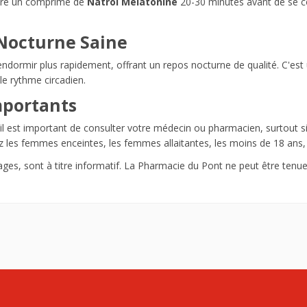
ndre un comprimé de
Natrol Mélatonine
20-30 minutes avant de se c
 Nocturne Saine
endormir plus rapidement, offrant un repos nocturne de qualité. C'e
 le rythme circadien.
mportants
 il est important de consulter votre médecin ou pharmacien, surtout
z les femmes enceintes, les femmes allaitantes, les moins de 18 ans,
ages, sont à titre informatif. La Pharmacie du Pont ne peut être tenu