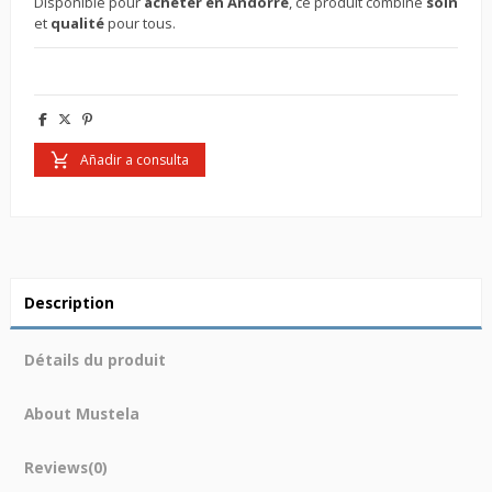
Disponible pour
acheter en Andorre
, ce produit combine
soin
et
qualité
pour tous.
Añadir a consulta
Description
Détails du produit
About Mustela
Reviews
(0)