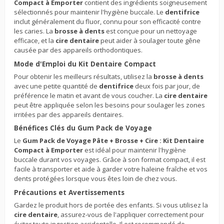
Compact à Emporter
contient des ingrédients soigneusement
sélectionnés pour maintenir l'hygiène buccale. Le
dentifrice
inclut généralement du fluor, connu pour son efficacité contre
les caries. La
brosse à dents
est conçue pour un nettoyage
efficace, et la
cire dentaire
peut aider à soulager toute gêne
causée par des appareils orthodontiques.
Mode d'Emploi du Kit Dentaire Compact
Pour obtenir les meilleurs résultats, utilisez la
brosse à dents
avec une petite quantité de
dentifrice
deux fois par jour, de
préférence le matin et avant de vous coucher. La
cire dentaire
peut être appliquée selon les besoins pour soulager les zones
irritées par des appareils dentaires.
Bénéfices Clés du Gum Pack de Voyage
Le
Gum Pack de Voyage Pâte + Brosse + Cire : Kit Dentaire
Compact à Emporter
est idéal pour maintenir l'hygiène
buccale durant vos voyages. Grâce à son format compact, il est
facile à transporter et aide à garder votre haleine fraîche et vos
dents protégées lorsque vous êtes loin de chez vous.
Précautions et Avertissements
Gardez le produit hors de portée des enfants. Si vous utilisez la
cire dentaire
, assurez-vous de l'appliquer correctement pour
éviter toute ingestion accidentelle. Il est recommandé de